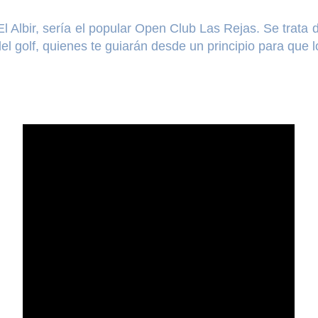
l Albir, sería el popular Open Club Las Rejas. Se trata
l golf, quienes te guiarán desde un principio para que l