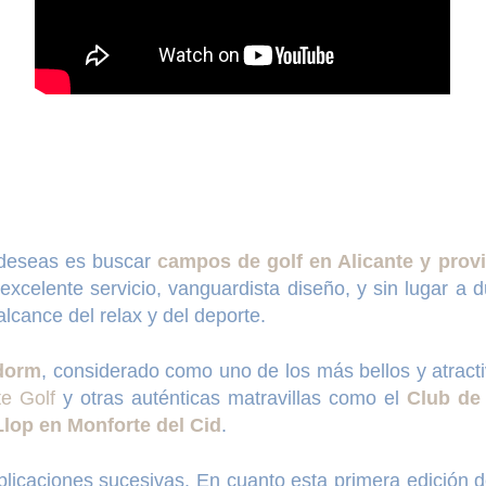
e deseas es buscar
campos de golf en Alicante y provi
 excelente servicio, vanguardista diseño, y sin lugar a 
lcance del relax y del deporte.
idorm
, considerado como uno de los más bellos y atracti
te Golf
y otras auténticas matravillas como el
Club de 
lop en Monforte del Cid
.
icaciones sucesivas. En cuanto esta primera edición del