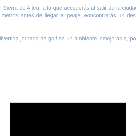
 Sierra de Altea, a la que accederás al salir de la ciuda
s metros antes de llegar al peaje, eoncontrarás un des
divertida jornada de golf en un ambiente inmejorable, p