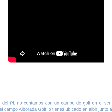
az del Pi, no contamos con un campo de golf en el sent
 el campo Alborada Golf lo tienes ubicado en albir junto