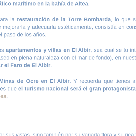
áfico marítimo en la bahía de Altea
.
para la
restauración de la Torre Bombarda
, lo que 
 mejorarla y adecuarla estéticamente, consistía en conso
l paso de los años.
ros
apartamentos y villas en El Albir
, sea cual se tu in
aseo en plena naturaleza con el mar de fondo), en nues
ar el Faro de El Albir
.
 Minas de Ocre en El Albir
. Y recuerda que tienes a
ides que
el turismo nacional será el gran protagonist
tea
.
r sus vistas, sino también por su variada flora y su rica