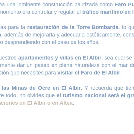
aba una inminente construcción bautizada como
Faro Pu
l momento era controlar y regular el
tráfico marítimo en 
ras para la
restauración de la Torre Bombarda
, lo q
ea, además de mejorarla y adecuarla estéticamente, consis
o desprendiendo con el paso de los años.
nuestros
apartamentos y villas en El Albir
, sea cual se 
plemente dar un paseo en plena naturaleza con el mar d
ción que necesites para
visitar el Faro de El Albir
.
e
las Minas de Ocre en El Albir
. Y recuerda que tien
re todo, no olvides que
el turismo nacional será el g
ciones en El Albir o en Altea
.