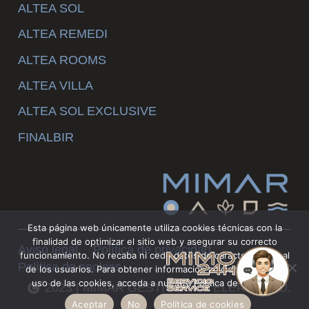
ALTEA SOL
ALTEA REMEDI
ALTEA ROOMS
ALTEA VILLA
ALTEA SOL EXCLUSIVE
FINALBIR
Esta página web únicamente utiliza cookies técnicas con la
finalidad de optimizar el sitio web y asegurar su correcto
Aviso legal
Política de privacidad
funcionamiento. No recaba ni cede datos de carácter personal
Política de cookies
de los usuarios. Para obtener información adicional sobre el
uso de las cookies, acceda a nuestra Política de Cookies.
2023 | MIMAR GESTION HOTELERA S.L.U.
Aceptar
No
Política de cookies