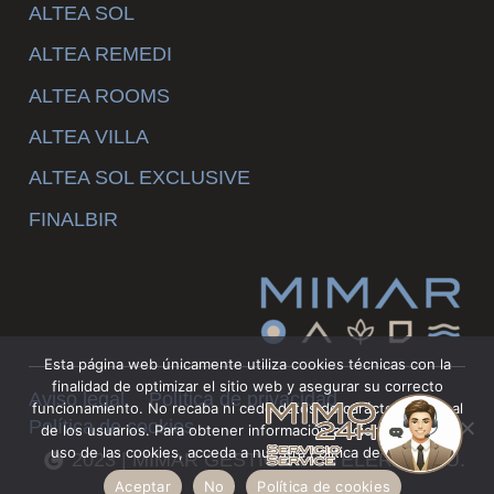
ALTEA SOL
ALTEA REMEDI
ALTEA ROOMS
ALTEA VILLA
ALTEA SOL EXCLUSIVE
FINALBIR
Esta página web únicamente utiliza cookies técnicas con la
finalidad de optimizar el sitio web y asegurar su correcto
Aviso legal
Política de privacidad
funcionamiento. No recaba ni cede datos de carácter personal
Política de cookies
de los usuarios. Para obtener información adicional sobre el
uso de las cookies, acceda a nuestra Política de Cookies.
2023 | MIMAR GESTION HOTELERA S.L.U.
Aceptar
No
Política de cookies