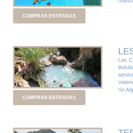
nuevos
COMPRAR ENTRADAS
LE
Las C
Bolull
servic
Valenc
río Al
COMPRAR ENTRADAS
TE