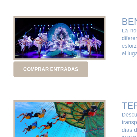
BE
La no
difer
esforz
el lug
COMPRAR ENTRADAS
TE
Descu
transp
días d