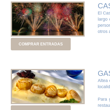
CA
El Cas
largo
person
otros 
COMPRAR ENTRADAS
GA
Altea
locali
Para 
restau