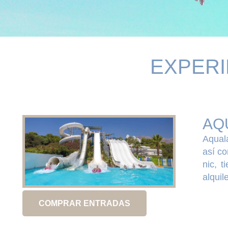
EXPERI
AQ
Aqual
así co
nic, t
alquil
COMPRAR ENTRADAS