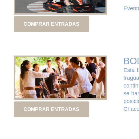
Evento
COMPRAR ENTRADAS
BO
Esta 
fragu
contin
se ha
posic
Chacon
COMPRAR ENTRADAS