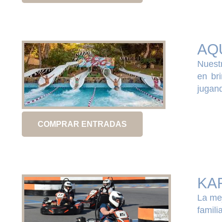
AQ
Nuest
en bri
jugand
COMPRAR ENTRADAS
KA
La mej
familia